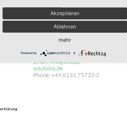
Akzeptieren
Ablehnen
mehr

Contact
Powered by
&
Email:
info@secops-
solutions.de
Phone: +49 8131 75733 0
erklärung